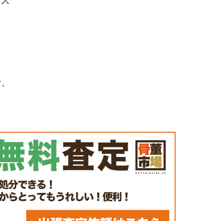
う人
す。