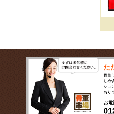
た
骨董
じめ
ショ
おり
お電
01