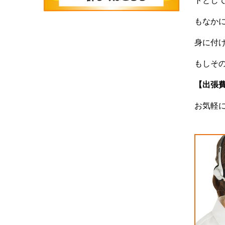
トとし
もなか
身に付
もしそ
【出張
お気軽