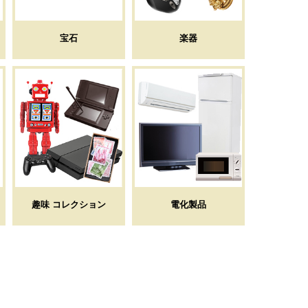
宝石
楽器
趣味 コレクション
電化製品