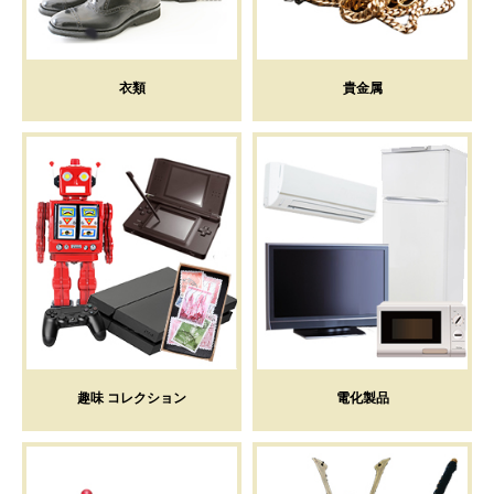
衣類
貴金属
趣味 コレクション
電化製品