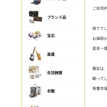
ご自宅
ブランド品
捨てて
宝石
お値段
是非一
楽器
最近は
生活雑貨
眠って
骨董市
衣類