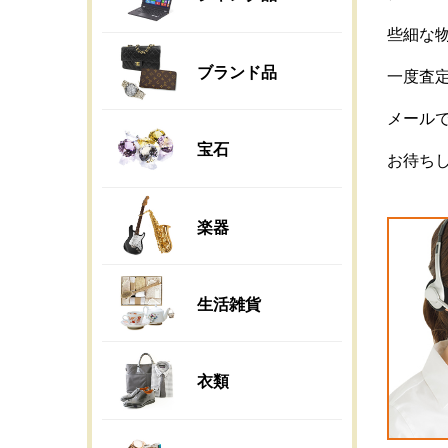
些細な
ブランド品
一度査
メール
宝石
お待ち
楽器
生活雑貨
衣類