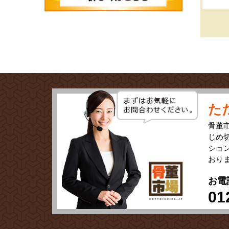
た
骨董
じめ
ショ
おり
お電
01