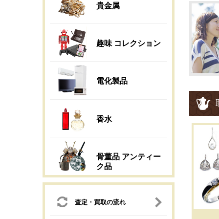
貴金属
趣味 コレクション
電化製品
香水
骨董品 アンティー
ク品
査定・買取の流れ