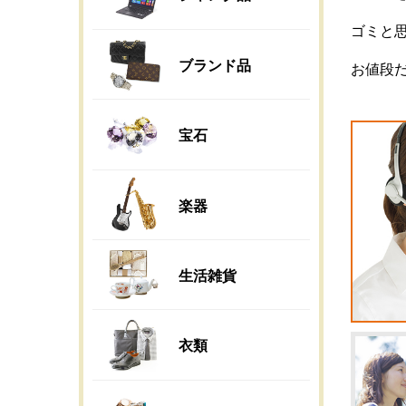
ゴミと
ブランド品
お値段
宝石
楽器
生活雑貨
衣類