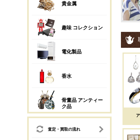
貴金属
趣味 コレクション
電化製品
香水
骨董品 アンティー
ク品
ア
査定・買取の流れ