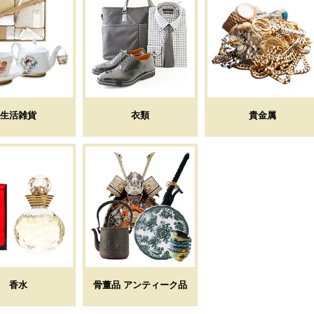
生活雑貨
衣類
貴金属
香水
骨董品 アンティーク品