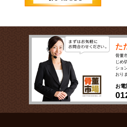
た
骨董
じめ
ショ
おり
お電
01